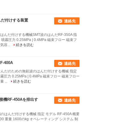
はんだ付けする装置
連絡先
だ付けする機械SMT波のはんだRF-350A 指
霧圧力 0.25MPa | 0.4MPa 磁束フロー 磁束フ
容...
続きを読む
400A
連絡先
のはんだのための無鉛波のはんだ付けする機械 指定
力 0.25MPa | 0.4MPa 磁束フロー 磁束フロー
...
続きを読む
溶接機RF-450Aを排出す
連絡先
はんだ付けする機械 指定 モデル RF-450A 概要
00*1700 重量 1600のkg オペレーティング システム 制