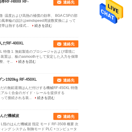
-H800I RF-
連絡先
 特徴 ·温度および高熱の補償の効率、 BGA CSPの部
車輪の設計はwindspeed周波数変換によって
帯は熱する様式...
続きを読む
RF-400XL
連絡先
XL 特徴 1. 無鉛製造のプロシージャおよび環境に
される装置は、板のasmoothそして安定した入力を保障
、そ...
続きを読む
20kg RF-450XL
連絡先
の無鉛退潮はんだ付けする機械RF-450XL 特徴
 特にアルミ合金のガイド・レールを提供する
によって接続される装...
続きを読む
のはんだ機械波
連絡先
L指のはんだ機械波 指定 モード RF-350B 概要 次
ペレーティング システム 制御モード PLC +コンピュータ