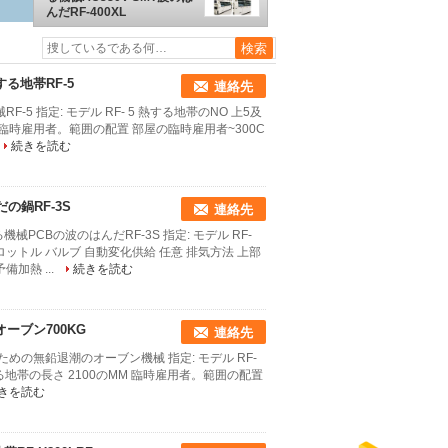
んだRF-400XL
る地帯RF-5
連絡先
 指定: モデル RF- 5 熱する地帯のNO 上5及
M 臨時雇用者。範囲の配置 部屋の臨時雇用者~300C
続きを読む
の鍋RF-3S
連絡先
PCBの波のはんだRF-3S 指定: モデル RF-
ロットル バルブ 自動変化供給 任意 排気方法 上部
備加熱 ...
続きを読む
ーブン700KG
連絡先
ンのための無鉛退潮のオーブン機械 指定: モデル RF-
する地帯の長さ 2100のMM 臨時雇用者。範囲の配置
きを読む