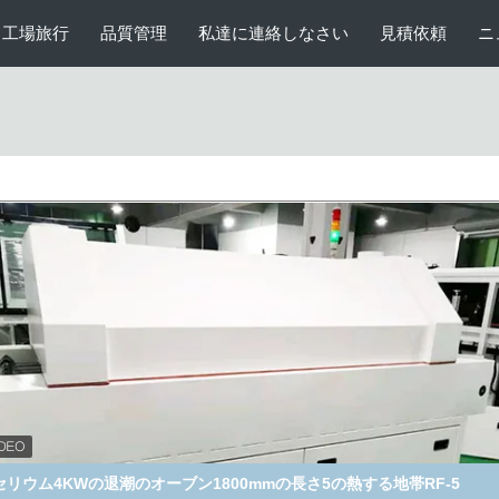
工場旅行
品質管理
私達に連絡しなさい
見積依頼
ニ
300mm PCBの無鉛波はんだ付けする機械320kgはんだの鍋RF-3S