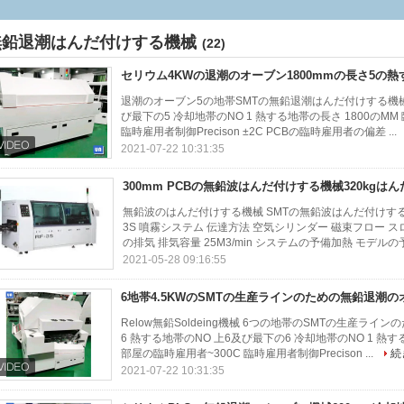
無鉛退潮はんだ付けする機械
(22)
セリウム4KWの退潮のオーブン1800mmの長さ5の熱す
退潮のオーブン5の地帯SMTの無鉛退潮はんだ付けする機械RF-5
び最下の5 冷却地帯のNO 1 熱する地帯の長さ 1800のM
臨時雇用者制御Precison ±2C PCBの臨時雇用者の偏差 ...
2021-07-22 10:31:35
300mm PCBの無鉛波はんだ付けする機械320kgはんだ
無鉛波のはんだ付けする機械 SMTの無鉛波はんだ付けする機械
3S 噴霧システム 伝達方法 空気シリンダー 磁束フロー ス
の排気 排気容量 25M3/min システムの予備加熱 モデルの予
2021-05-28 09:16:55
6地帯4.5KWのSMTの生産ラインのための無鉛退潮のオ
Relow無鉛Soldeing機械 6つの地帯のSMTの生産ライ
6 熱する地帯のNO 上6及び最下の6 冷却地帯のNO 1 熱
部屋の臨時雇用者~300C 臨時雇用者制御Precison ...
続
2021-07-22 10:31:35