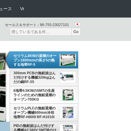
ュース
Vr
セールス＆サポート：
86-755-23027101
Go
セリウム4KWの退潮のオー
ブン1800mmの長さ5の熱
する地帯RF-5
300mm PCBの無鉛波はん
だ付けする機械320kgはん
だの鍋RF-3S
6地帯4.5KWのSMTの生産
ラインのための無鉛退潮の
オーブン700KG
セリウムPLCの無鉛退潮の
オーブン機械600mm冷却
地帯RF-H800I RF-H1010I
PIDの無鉛波はんだ付けす
る機械AC380V SMT波のは