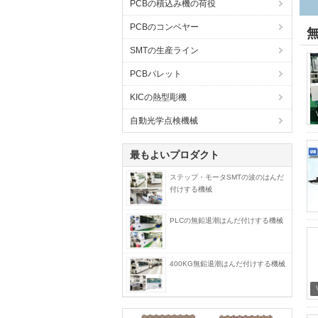
PCBの積込み機の荷役
PCBのコンベヤー
SMTの生産ライン
PCBパレット
KICの熱型彫機
自動光学点検機械
最もよいプロダクト
ステップ・モータSMTの波のはんだ
付けする機械
PLCの無鉛退潮はんだ付けする機械
400KG無鉛退潮はんだ付けする機械