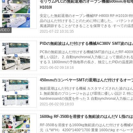
セリウムPLCの無鉛退潮のオーブン機械600mm冷却地帯RF
H1010I
安定した無鉛退潮のオーブン機械RF-H800I RF-H1010I
品のはんだ付けすることのために特に適した。 ·パテントの風
風速調節することができることを保障できる ·すべての温度
2021-07-22 10:31:35
PIDの無鉛波はんだ付けする機械AC380V SMT波のはんだ
PCBの無鉛波はんだ付けする機械SMT波のはんだRF-400
優しい設計。 2. 自動synchronal入力板によって接続
する 3. 1800mmの予熱地帯の長さ、独立したPIDの温度調整
2021-06-02 09:18:16
450mmのコンベヤーSMTの退潮はんだ付けするオーブン19
無鉛退潮はんだ付けする機械 カスタマイズされた波のはんだ
1. 無鉛製造のプロシージャおよび環境に優しい設計 2.
hardnessandの強度を作った 3. 自動synchronal入力板
2021-06-02 09:18:03
1600kg RF-350Bを溶接する無鉛波のはんだV L指
RF-350Bを溶接する1600kg無鉛波のはんだ付けする機械V 
元（L*W*H） 4200*1400*1700 重量 1600のkg オ