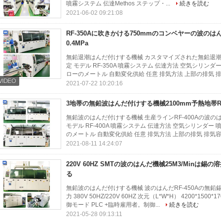
噴霧システム 伝達Methos ステップ・...
続きを読む
2021-06-02 09:21:08
RF-350Aに吹きかける750mmのコンベヤーの波の
0.4MPa
無鉛退潮はんだ付けする機械 カスタマイズされた無鉛退潮はん
定 モデル RF-350A 噴霧システム 伝達方法 空気シリンダー 噴
ローのメートル 自動変化供給 任意 排気方法 上部の排気 排気
2021-07-22 10:20:16
3地帯の無鉛波はんだ付けする機械2100mm予熱地帯RF-
無鉛波のはんだ付けする機械 生産ラインRF-400Aの波
モデル RF-400A 噴霧システム 伝達方法 空気シリンダー 噴霧圧
のメートル 自動変化供給 任意 排気方法 上部の排気 排気容量 
2021-08-11 14:24:07
220V 60HZ SMTの波のはんだ機械25M3/Minは錫の
る
無鉛波のはんだ付けする機械 波のはんだRF-450Aの無鉛錫の
力 380V 50HZ/220V 60HZ 次元（L*W*H） 4200*15
御モード PLC +臨時雇用者。制御...
続きを読む
2021-05-28 09:13:11