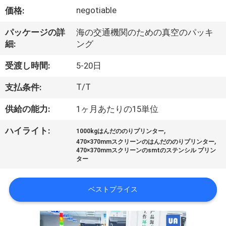
達
negotiable
価格:
に
パッケージの詳
海の交通機関のための真空のパッキ
つ
細:
ング
い
受渡し時間:
5-20日
て
T/T
支払条件:
供給の能力:
1ヶ月あたりの15単位
工
,
ハイライト:
場
1000kgはんだののりプリンター
,
470×370mmスクリーンのはんだののりプリンター
470×370mmスクリーンのsmtのステンシル プリン
旅
ター
行
ベストプライス
品