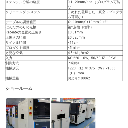
ステンシル分離の速度
0.1~20mm/sec （プログラム可能
な）
クリーニング システム
、ぬれた乾燥した、真空（プログラ
ム可能な）
テーブルの調整範囲
X:±10mm;Y:±10mm;θ:±2°
はんだののりの点検
第2点検（標準）
Repeateの位置の正確さ
±0.01mm
正確さの印刷
±0.025mm
サイクル時間
<11s>
プロダクト転換
<5min>
必要な空気
4.5~6kg/cm2
入力
AC:220±10%、50/60HZ、3KW
制御方式
PC制御
機械次元
1220 （L）×1375 （W）×1500
（H） mm
機械重量
およそ:1000kg
ショールーム