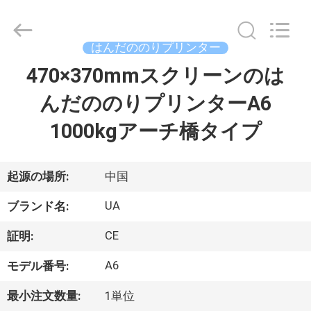
機
械
supplier.
Copyright
©
はんだののりプリンター
2021
-
2026
470×370mmスクリーンのは
家
UNIQUE
AUTOMATION
LIMITED.
んだののりプリンターA6
All
Rights
プ
Reserved.
1000kgアーチ橋タイプ
ロ
ダ
起源の場所:
中国
ク
UA
ブランド名:
ト
CE
証明:
A6
モデル番号:
私
最小注文数量:
1単位