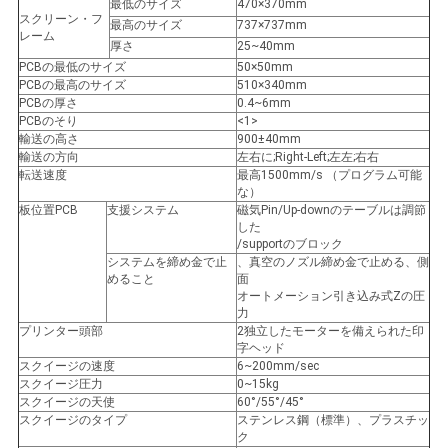
求
最低のサイズ
470×370mm
スクリーン・フ
最高のサイズ
737×737mm
し
レーム
厚さ
25~40mm
PCBの最低のサイズ
50×50mm
な
PCBの最高のサイズ
510×340mm
PCBの厚さ
0.4~6mm
さ
PCBのそり
<1>
輸送の高さ
900±40mm
い
輸送の方向
左右に;Right-Left;左左;右右
転送速度
最高1500mm/s （プログラム可能
な）
板位置PCB
支援システム
磁気Pin/Up-downのテーブルは調節
VR
した
/supportのブロック
システムを締め金で止
、真空のノズル締め金で止める、側
めること
面
地
オートメーション引き込み式Zの圧
力
図
プリンター頭部
2独立したモーターを備えられた印
字ヘッド
スクイージの速度
6~200mm/sec
スクイージ圧力
0~15kg
PRIVACY
スクイージの天使
60°/55°/45°
スクイージのタイプ
ステンレス鋼（標準）、プラスチッ
POLICY
ク