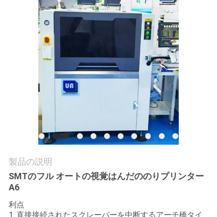
質
管
理
私
達
に
連
絡
製品の説明
し
SMTのフル オートの視覚はんだののりプリンター
A6
な
利点
さ
1. 直接接続されたスクレーパーを中断するアーチ橋タイ