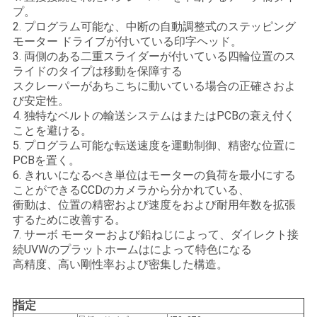
プ。
い
2. プログラム可能な、中断の自動調整式のステッピング
モーター ドライブが付いている印字ヘッド。
3. 両側のある二重スライダーが付いている四輪位置のス
ニ
ライドのタイプは移動を保障する
スクレーパーがあちこちに動いている場合の正確さおよ
ュ
び安定性。
4. 独特なベルトの輸送システムはまたはPCBの衰え付く
ー
ことを避ける。
5. プログラム可能な転送速度を運動制御、精密な位置に
ス
PCBを置く。
6. きれいになるべき単位はモーターの負荷を最小にする
ことができるCCDのカメラから分かれている、
引
衝動は、位置の精密および速度をおよび耐用年数を拡張
するために改善する。
用
7. サーボ モーターおよび鉛ねじによって、ダイレクト接
続UVWのプラットホームはによって特色になる
を
高精度、高い剛性率および密集した構造。
要
指定