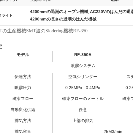
4200mmの退潮のオーブン機械
AC220Vのはんだの
,
イライト:
4200mmの長さの退潮のはんだ機械
Tの生産機械SMT波のSlodering機械RF-350
定
モデル
RF-350A
噴霧システム
伝達方法
空気シリンダー
ス
噴霧圧力
0.25MPa | 0.4MPa
0.2
磁束フロー
磁束フローのメートル
磁束
自動変化供給
任意
排気方法
上部の排気
排気容量
25M3/min