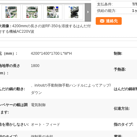
支払条件:
T/
供給の能力:
1
連絡先
大画像 :
4200mmの長さの波RF-350を溶接するはんだ付
けする機械AC220V波
元（mm）:
4200*1400*1700 L*W*H
制御:
熱地帯の長さ
1800
予熱器:
m）:
、in/outの手動制御手動ハンドルによってアップ/
んだの鍋の動き:
はんだの鍋材
ダウン
ンベヤーの幅は調
電気制御
伝達方法:
ます:
給を溶かしなさい:
オート・フィード
指のタイプ:
却のタイプ:
強制風の冷却
電源: