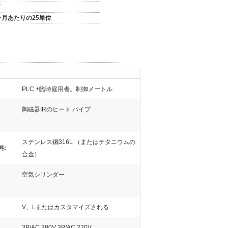
T
ヶ月あたりの25単位
PLC +臨時雇用者。制御メートル
陶磁器IRのヒート パイプ
ステンレス鋼316L （またはチタニウムの
料:
合金）
空気シリンダー
V、Lまたはカスタマイズされる
3P/AC 380V 3P/AC 220V