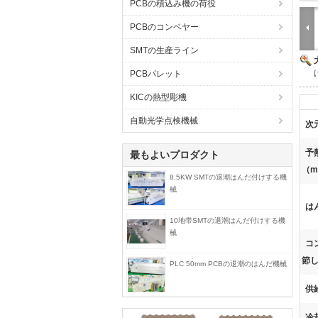
PCBの積込み機の荷役
PCBのコンベヤー
SMTの生産ライン
PCBパレット
KICの熱型彫機
自動光学点検機械
次
予
最もよいプロダクト
（m
8.5KW SMTの退潮はんだ付けする機
械
は
10地帯SMTの退潮はんだ付けする機
械
コ
節し
PLC 50mm PCBの退潮のはんだ機械
供
冷