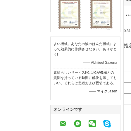
ハ
SM
よい機械。あなたの波のはんだ機械によ
指
って効果的に作動させなさい。ありがと
う!
—— Abhijeet Saxena
素晴らしいサービス!私は私が機械との
質問を持っている時間に解決を示しても
いい。それらは患者および親切である。
—— マイクJasen
オンラインです