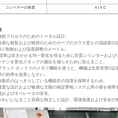
コンベヤーの角度
4 | 6 C
徴
無鉛プロセスのためのトータル設計。
. 容易な観覧および維持のためのカーブのガラス窓との流線形の
. PLC制御および温度調整のメートル。
. 標準は吹きかかる均一変化を得るために良質シリンダーおよ
ーテンを変化スモッグの漏出を減らすために加えること。
. ブラック ボックスのメモリ機能を使うと、機械は生産管理の
事の効率を改善しなさい。
. 自動爪のはっきりしている機能爪の清潔を保障するため。
. 適度な設計および敏感な欠陥の保証警報システム馬小屋を保障
能およびオペレータの安全。
. きれいになること容易な独立した設計、環境保護および安全の