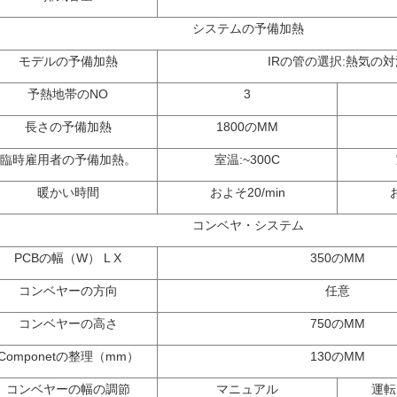
システムの予備加熱
モデルの予備加熱
IRの管の選択:熱気の対
予熱地帯のNO
3
長さの予備加熱
1800のMM
臨時雇用者の予備加熱。
室温:~300C
暖かい時間
およそ20/min
コンベヤ・システム
PCBの幅（W） L X
350のMM
コンベヤーの方向
任意
コンベヤーの高さ
750のMM
Componetの整理（mm）
130のMM
コンベヤーの幅の調節
マニュアル
運転