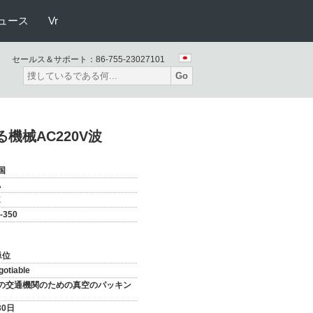
ュース
Vr
セールス＆サポート：
86-755-23027101
Go
機械AC220V波
国
A
E
-350
単位
gotiable
の交通機関のための真空のパッキン
30日