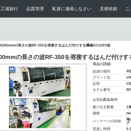
工場旅行
品質管理
私達に連絡しなさい
見積依頼
ニ
4200mmの長さの波RF-350を溶接するはんだ付けする機械AC220V波
200mmの長さの波RF-350を溶接するはんだ付けする
商品の詳細:
起源の場所:
中
ブランド名:
U
証明:
C
モデル番号:
RF
お支払配送条件:
最小注文数量:
1
価格:
ne
海
パッケージの詳細:
グ
受渡し時間:
5-