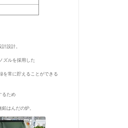
設計設計。
びノズルを採用した
記録を常に貯えることができる
するため
無鉛はんだの炉。