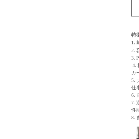
特
1.
2
3
4
カ
5
仕
6
7
性
8