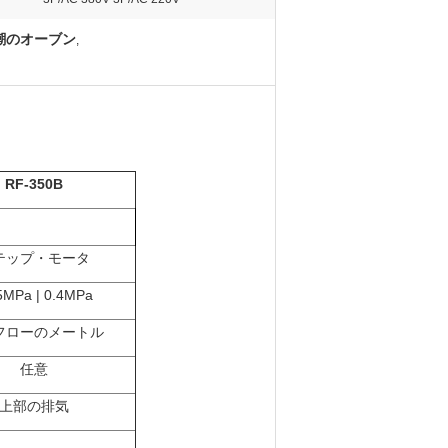
退潮のオーブン
,
RF-350B
テップ・モータ
5MPa | 0.4MPa
フローのメートル
任意
上部の排気