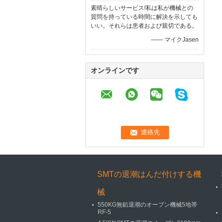
素晴らしいサービス!私は私が機械との
質問を持っている時間に解決を示しても
いい。それらは患者および親切である。
—— マイクJasen
オンラインです
SMTの退潮はんだ付けする機
械
550KG無鉛退潮のオーブン機械5地帯
RF-5