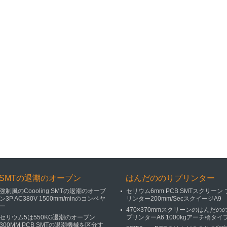
SMTの退潮のオーブン
はんだののりプリンター
強制風のCoooling SMTの退潮のオーブ
セリウム6mm PCB SMTスクリーン 
ン3P AC380V 1500mm/minのコンベヤ
リンター200mm/SecスクイージA9
ー
470×370mmスクリーンのはんだの
セリウム5は550KG退潮のオーブン
プリンターA6 1000kgアーチ橋タイ
300MM PCB SMTの退潮機械を区分す