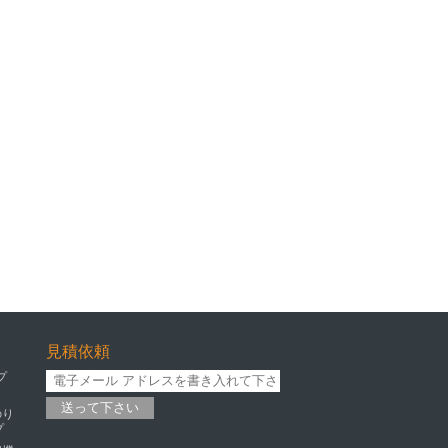
見積依頼
プ
送って下さい
のり
プ