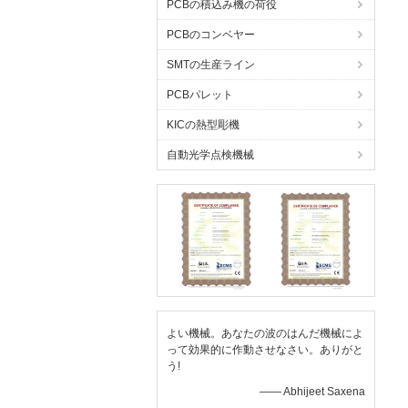
PCBの積込み機の荷役
PCBのコンベヤー
SMTの生産ライン
PCBパレット
KICの熱型彫機
自動光学点検機械
よい機械。あなたの波のはんだ機械によ
って効果的に作動させなさい。ありがと
う!
—— Abhijeet Saxena